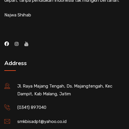
depan, tanpa pendidikan Indonesia tak mungkin bertahan.
Najwa Shihab
Address
Jl. Raya Majang Tengah, Ds. Majangtengah, Kec
Dampit, Kab Malang, Jatim
(0341) 897040
smkbisadpt@yahoo.co.id