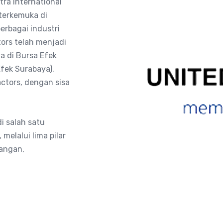
ra International
 terkemuka di
rbagai industri
tors telah menjadi
 di Bursa Efek
fek Surabaya).
actors, dengan sisa
i salah satu
melalui lima pilar
bangan,