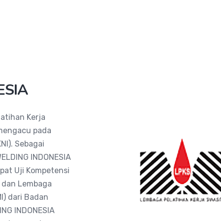
ESIA
tihan Kerja
 mengacu pada
NI). Sebagai
 WELDING INDONESIA
mpat Uji Kompetensi
S) dan Lembaga
I) dari Badan
DING INDONESIA