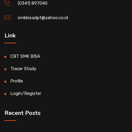
(0341) 897040
smkbisadpt@yahoo.co.id
Link
CBT SMK BISA
Tracer Study
Profile
Login/Register
Recent Posts