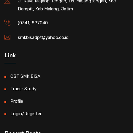
Jl. Raya Majang Tengah, Ds. Majangtengah, Kec
Dampit, Kab Malang, Jatim
(0341) 897040
smkbisadpt@yahoo.co.id
Link
CBT SMK BISA
Tracer Study
Profile
Login/Register