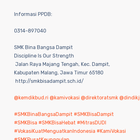
Informasi PPDB:
0314-897040
SMK Bina Bangsa Dampit
Discipline Is Our Strength
Jalan Raya Majang Tengah, Kec. Dampit,
Kabupaten Malang, Jawa Timur 65180
http://smkbisadampit.sch.id/
@kemdikbud.ri
@kamivokasi
@direktoratsmk
@dindikj
#SMKBinaBangsaDampit
#SMKBisaDampit
#SMKBisa
#SMKBisaHebat
#MitrasDUDI
#VokasiKuatMenguatkanIndonesia
#KamiVokasi
#SMKPusatKeunggulan