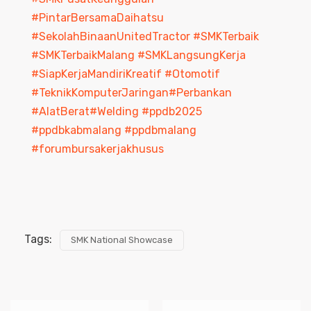
#PintarBersamaDaihatsu
#SekolahBinaanUnitedTractor
#SMKTerbaik
#SMKTerbaikMalang
#SMKLangsungKerja
#SiapKerjaMandiriKreatif
#Otomotif
#TeknikKomputerJaringan
#Perbankan
#AlatBerat
#Welding
#ppdb2025
#ppdbkabmalang
#ppdbmalang
#forumbursakerjakhusus
Tags:
SMK National Showcase