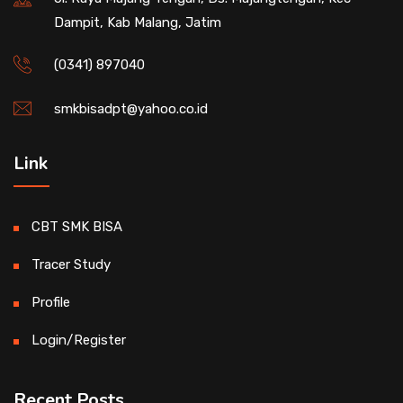
Dampit, Kab Malang, Jatim
(0341) 897040
smkbisadpt@yahoo.co.id
Link
CBT SMK BISA
Tracer Study
Profile
Login/Register
Recent Posts