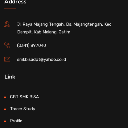
Address
Jl. Raya Majang Tengah, Ds. Majangtengah, Kec
Dampit, Kab Malang, Jatim
(0341) 897040
smkbisadpt@yahoo.co.id
Link
CBT SMK BISA
Tracer Study
Profile