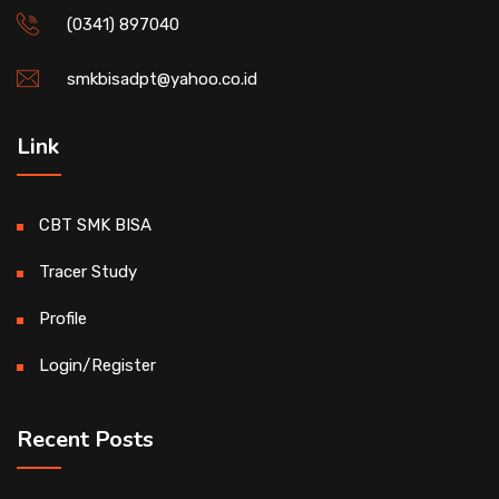
(0341) 897040
smkbisadpt@yahoo.co.id
Link
CBT SMK BISA
Tracer Study
Profile
Login/Register
Recent Posts