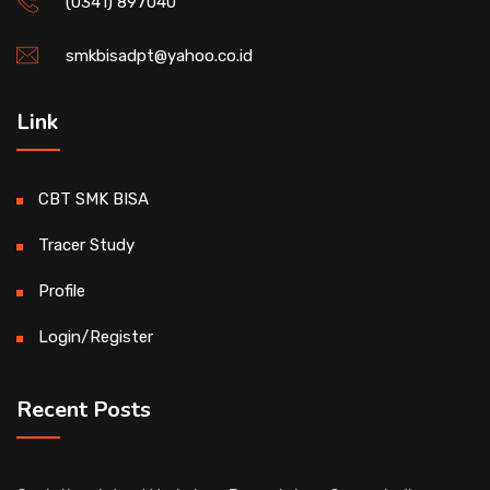
(0341) 897040
smkbisadpt@yahoo.co.id
Link
CBT SMK BISA
Tracer Study
Profile
Login/Register
Recent Posts