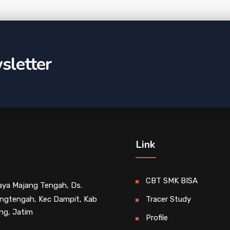
sletter
Link
CBT SMK BISA
Raya Majang Tengah, Ds.
ngtengah, Kec Dampit, Kab
Tracer Study
ng, Jatim
Profile