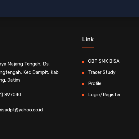
Link
CBT SMK BISA
Raya Majang Tengah, Ds.
ngtengah, Kec Dampit, Kab
Tracer Study
ng, Jatim
Profile
1) 897040
Login/Register
isadpt@yahoo.co.id