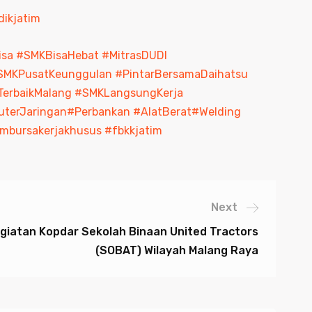
dikjatim
isa
#SMKBisaHebat
#MitrasDUDI
SMKPusatKeunggulan
#PintarBersamaDaihatsu
erbaikMalang
#SMKLangsungKerja
uterJaringan
#Perbankan
#AlatBerat
#Welding
mbursakerjakhusus
#fbkkjatim
Next
egiatan Kopdar Sekolah Binaan United Tractors
(SOBAT) Wilayah Malang Raya