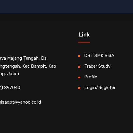
Link
CBT SMK BISA
Raya Majang Tengah, Ds.
ngtengah, Kec Dampit, Kab
Tracer Study
ng, Jatim
Profile
1) 897040
Login/Register
isadpt@yahoo.co.id