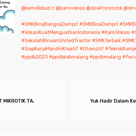
@kemdikbud.ri
@kamivokasi
@direktoratsmk
@din
#SMKBinaBangsaDampit
#SMKBisaDampit
#SMKB
#VokasiKuatMenguatkanIndonesia
#KamiVokasi
#
#SekolahBinaanUnitedTractor
#SMKTerbaik
#SMKT
#SiapKerjaMandiriKreatif
#Otomotif
#TeknikKomp
#ppdb2023
#ppdbkabmalang
#ppdbmalang
#foru
 MIKROTIK TA.
Yuk Hadir Dalam K