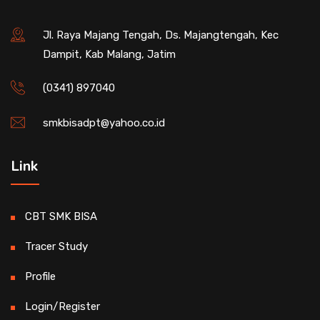
Jl. Raya Majang Tengah, Ds. Majangtengah, Kec
Dampit, Kab Malang, Jatim
(0341) 897040
smkbisadpt@yahoo.co.id
Link
CBT SMK BISA
Tracer Study
Profile
Login/Register