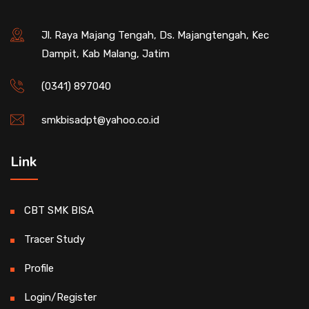
Jl. Raya Majang Tengah, Ds. Majangtengah, Kec
Dampit, Kab Malang, Jatim
(0341) 897040
smkbisadpt@yahoo.co.id
Link
CBT SMK BISA
Tracer Study
Profile
Login/Register