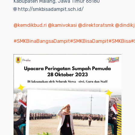
Kabupaten Malang, Jawa Timur 65180
🌐 http://smkbisadampit.sch.id/
@kemdikbud.ri
@kamivokasi
@direktoratsmk
@dindikj
#SMKBinaBangsaDampit
#SMKBisaDampit
#SMKBisa
#