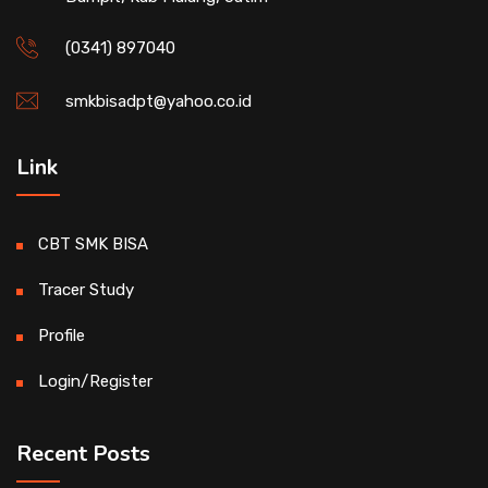
(0341) 897040
smkbisadpt@yahoo.co.id
Link
CBT SMK BISA
Tracer Study
Profile
Login/Register
Recent Posts