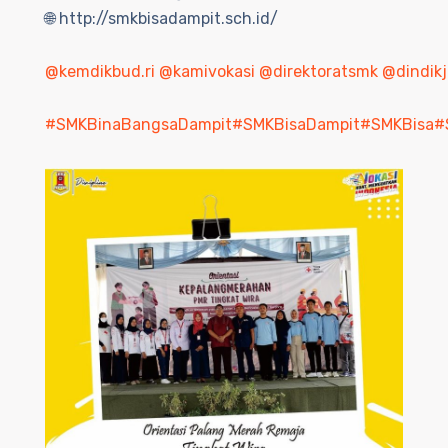
🌐 http://smkbisadampit.sch.id/
@kemdikbud.ri
@kamivokasi
@direktoratsmk
@dindikj
#SMKBinaBangsaDampit
#SMKBisaDampit
#SMKBisa
#