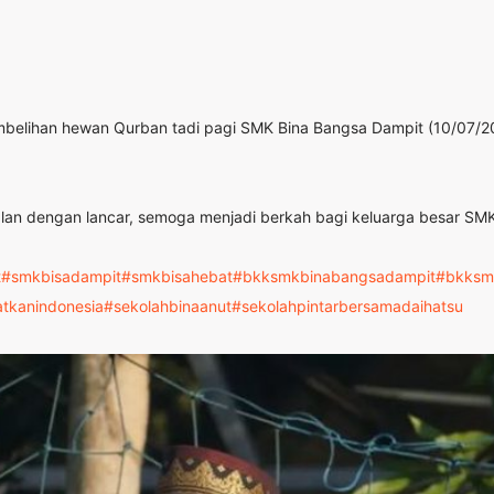
embelihan hewan Qurban tadi pagi SMK Bina Bangsa Dampit (10/07/2
erjalan dengan lancar, semoga menjadi berkah bagi keluarga besar 
t
#smkbisadampit
#smkbisahebat
#bkksmkbinabangsadampit
#bkksm
tkanindonesia
#sekolahbinaanut
#sekolahpintarbersamadaihatsu