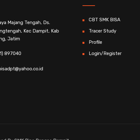
CBT SMK BISA
Raya Majang Tengah, Ds.
ngtengah, Kec Dampit, Kab
Tracer Study
ng, Jatim
Profile
1) 897040
Login/Register
isadpt@yahoo.co.id