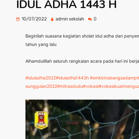
IDUL ADHA 1443 H
10/07/2022
admin sekolah
0
Beginilah suasana kegiatan sholat idul adha dan peny
tahun yang lalu
Alhamdulillah seluruh rangkaian acara pada hari ini b
#iduladha2022
#iduladha1443h
#smkbinabangsadampi
eunggulan2022
#mitrasdudu
#vokasi
#vokasikuatmengua