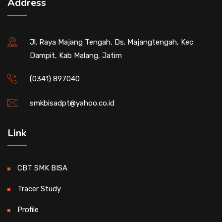
Address
Jl. Raya Majang Tengah, Ds. Majangtengah, Kec
Dampit, Kab Malang, Jatim
(0341) 897040
smkbisadpt@yahoo.co.id
Link
CBT SMK BISA
Tracer Study
Profile