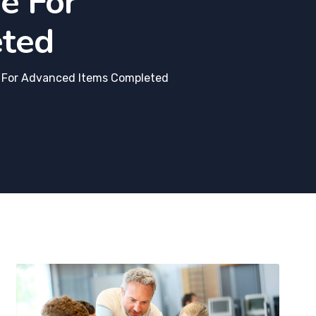
e For
eted
e For Advanced Items Completed