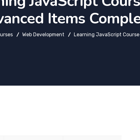
ning JavaScript Cours
anced Items Compl
urses
Web Development
Learning JavaScript Cours