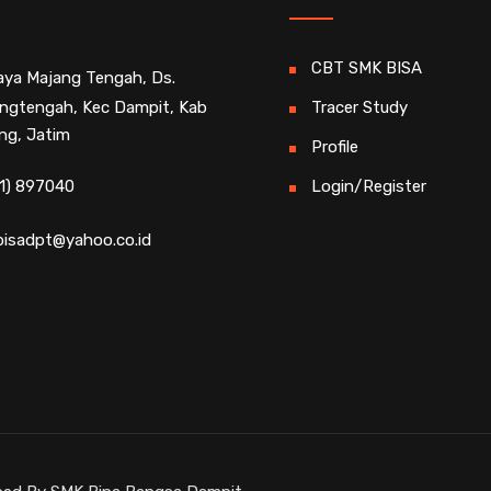
CBT SMK BISA
Raya Majang Tengah, Ds.
ngtengah, Kec Dampit, Kab
Tracer Study
ng, Jatim
Profile
1) 897040
Login/Register
isadpt@yahoo.co.id