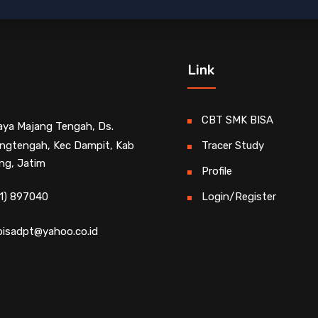
Link
CBT SMK BISA
Raya Majang Tengah, Ds.
ngtengah, Kec Dampit, Kab
Tracer Study
ng, Jatim
Profile
1) 897040
Login/Register
isadpt@yahoo.co.id