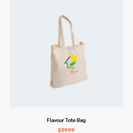
Flavour Tote Bag
$
39.99