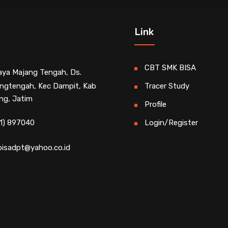
Link
CBT SMK BISA
Raya Majang Tengah, Ds.
ngtengah, Kec Dampit, Kab
Tracer Study
ng, Jatim
Profile
1) 897040
Login/Register
isadpt@yahoo.co.id