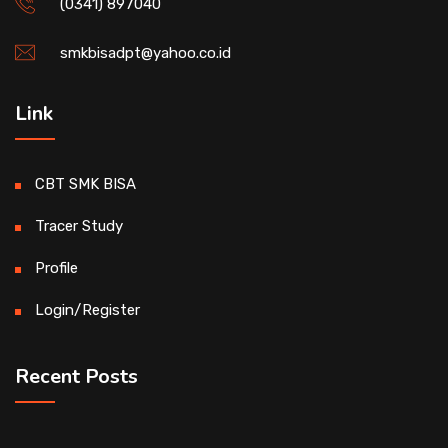
(0341) 897040
smkbisadpt@yahoo.co.id
Link
CBT SMK BISA
Tracer Study
Profile
Login/Register
Recent Posts